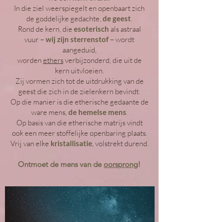
In die ziel weerspiegelt en openbaart zich
de goddelijke gedachte,
de geest
.
Rond de kern, die
esoterisch
als astraal
vuur –
wij zijn sterrenstof
– wordt
aangeduid,
worden
ethers
verbijzonderd, die uit de
kern uitvloeien.
Zij vormen zich tot de uitdrukking van de
geest die zich in de zielenkern bevindt.
Op die manier is die etherische gedaante de
ware mens,
de hemelse mens
.
Op basis van die etherische matrijs vindt
ook een meer stoffelijke openbaring plaats.
Vrij van elke
kristallisatie
, volstrekt durend.
Ontmoet de mens van de
oorsprong
!