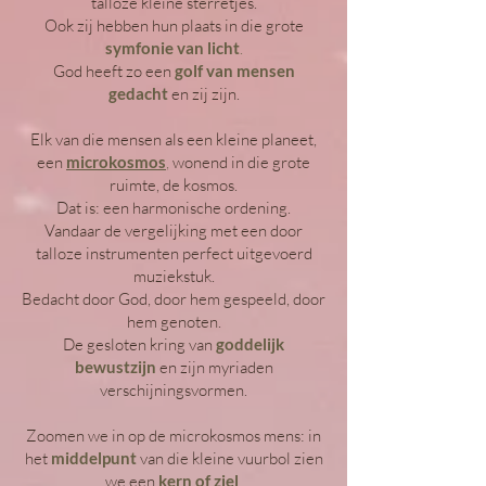
talloze kleine sterretjes.
Ook zij hebben hun plaats in die grote
symfonie van licht
.
God heeft zo een
golf van mensen
gedacht
en zij zijn.
Elk van die mensen als een kleine planeet,
een
microkosmos
,
wonend in die grote
ruimte, de kosmos.
Dat is: een harmonische ordening.
Vandaar de vergelijking met een door
talloze instrumenten perfect uitgevoerd
muziekstuk.
Bedacht door God, door hem gespeeld, door
hem genoten.
De gesloten kring van
goddelijk
bewustzijn
en zijn myriaden
verschijningsvormen.
Zoomen we in op de microkosmos mens: in
het
middelpunt
van die kleine vuurbol zien
we een
kern of ziel
.