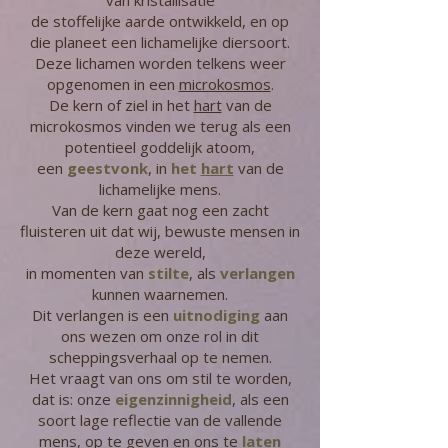
van kristallisatie
de stoffelijke aarde ontwikkeld, en op
die planeet een lichamelijke diersoort.
Deze lichamen worden telkens weer
opgenomen in een
microkosmos
.
De kern of ziel in het
hart
van de
microkosmos vinden we terug als een
potentieel goddelijk atoom,
een
geestvonk
, in
het
hart
van de
lichamelijke mens.
Van de kern gaat nog een zacht
fluisteren uit dat wij, bewuste mensen in
deze wereld,
in momenten van
stilte
, als
verlangen
kunnen waarnemen.
Dit verlangen is een
uitnodiging
aan
ons wezen om onze rol in dit
scheppingsverhaal op te nemen.
Het vraagt van ons om stil te worden,
dat is: onze
eigenzinnigheid
, als een
soort lage reflectie van de vallende
mens, op te geven en ons te
laten