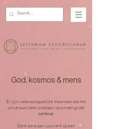
God, kosmos & mens
Er zijn wetenschappelijke theorieën die het
universum laten ontstaan vanuit een grote
oerknal
.
Denk eens aan vuurwerk op een