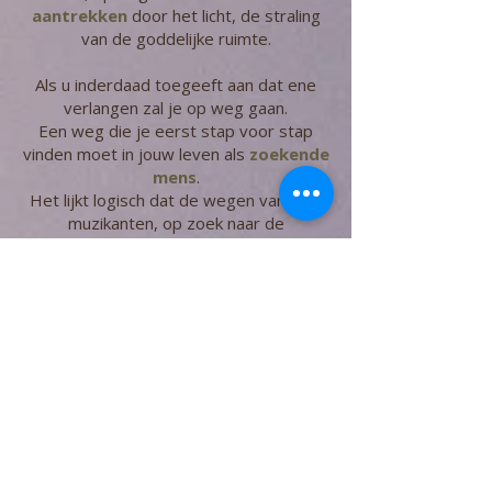
aantrekken
door het licht, de straling
van de goddelijke ruimte.
Als u inderdaad toegeeft aan dat ene
verlangen zal je op weg gaan.
Een weg die je eerst stap voor stap
vinden moet in jouw leven als
zoekende
mens
.
Het lijkt logisch dat de wegen van vele
muzikanten, op zoek naar de
oorspronkelijke symfonische opvoering,
samen zullen lopen. Er wordt
een groep
gevormd. Een groep beschermt tegen
vijandige omgevingsinvloeden. Een
groep herinnert in het ervaren van
eenheid aan het hoge gedeelde doel.
Een groep kan in de verzamelde stilte af
en toe enkele maten van de kosmische
symfonie horen,
wat
troost
schenkt en
kracht
om
verder te gaan.